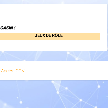
GASIN !
JEUX DE RÔLE
 Accès
CGV