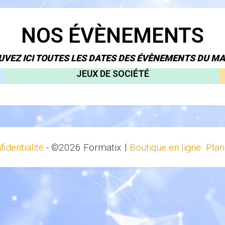
NOS ÉVÈNEMENTS
VEZ ICI TOUTES LES DATES DES ÉVÈNEMENTS DU MA
JEUX DE SOCIÉTÉ
identialité
- ©2026 Formatix
Boutique en ligne
Plan